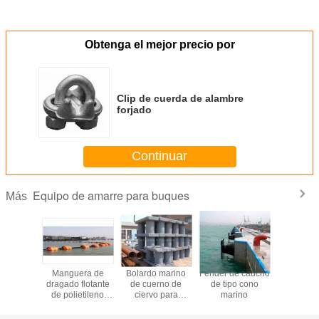
Obtenga el mejor precio por
Clip de cuerda de alambre
forjado
Continuar
Equipo de amarre para buques
Más
cuerda de
Manguera de
Bolardo marino
Fender de caucho
Cubo de 
 marino
dragado flotante
de cuerno de
de tipo cono
flotant
 calidad
de polietileno
ciervo para
marino
Plataf
flotador marino
barcos
flotante
botes y j