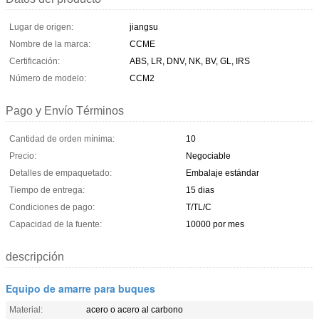
Lugar de origen:
jiangsu
Nombre de la marca:
CCME
Certificación:
ABS, LR, DNV, NK, BV, GL, IRS
Número de modelo:
CCM2
Pago y Envío Términos
Cantidad de orden mínima:
10
Precio:
Negociable
Detalles de empaquetado:
Embalaje estándar
Tiempo de entrega:
15 dias
Condiciones de pago:
T/TL/C
Capacidad de la fuente:
10000 por mes
descripción
Equipo de amarre para buques
Material:
acero o acero al carbono