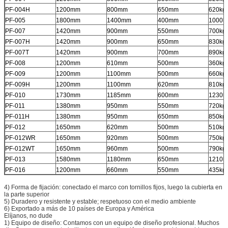
PF-004H
1200mm
800mm
650mm
620kg
PF-005
1800mm
1400mm
400mm
1000k
PF-007
1420mm
900mm
550mm
700kg
PF-007H
1420mm
900mm
650mm
830kg
PF-007T
1420mm
900mm
700mm
890kg
PF-008
1200mm
610mm
500mm
360kg
PF-009
1200mm
1100mm
500mm
660kg
PF-009H
1200mm
1100mm
620mm
810kg
PF-010
1730mm
1185mm
600mm
1230k
PF-011
1380mm
950mm
550mm
720kg
PF-011H
1380mm
950mm
650mm
850kg
PF-012
1650mm
620mm
500mm
510kg
PF-012WR
1650mm
920mm
500mm
750kg
PF-012WT
1650mm
960mm
500mm
790kg
PF-013
1580mm
1180mm
650mm
1210k
PF-016
1200mm
660mm
550mm
435kg
4) Forma de fijación: conectado el marco con tornillos fijos, luego la cubierta en
la parte superior
5) Duradero y resistente y estable; respetuoso con el medio ambiente
6) Exportado a más de 10 países de Europa y América
Elíjanos, no dude
1) Equipo de diseño: Contamos con un equipo de diseño profesional. Muchos