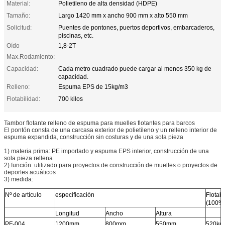
Material:
Polietileno de alta densidad (HDPE)
Tamaño:
Largo 1420 mm x ancho 900 mm x alto 550 mm
Solicitud:
Puentes de pontones, puertos deportivos, embarcaderos,
piscinas, etc.
Oído
1,8-2T
Max.Rodamiento:
Capacidad:
Cada metro cuadrado puede cargar al menos 350 kg de
capacidad.
Relleno:
Espuma EPS de 15kg/m3
Flotabilidad:
700 kilos
Tambor flotante relleno de espuma para muelles flotantes para barcos
El pontón consta de una carcasa exterior de polietileno y un relleno interior de
espuma expandida, construcción sin costuras y de una sola pieza
1) materia prima: PE importado y espuma EPS interior, construcción de una
sola pieza rellena
2) función: utilizado para proyectos de construcción de muelles o proyectos de
deportes acuáticos
3) medida:
Nº de artículo
especificación
Flotabi
(100%
Longitud
Ancho
Altura
PF-004
1200mm
800mm
550mm
520kg