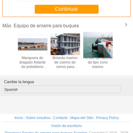
Continuar
Equipo de amarre para buques
Más
cuerda de
Manguera de
Bolardo marino
Fender de caucho
Cubo de 
 marino
dragado flotante
de cuerno de
de tipo cono
flotant
 calidad
de polietileno
ciervo para
marino
Plataf
flotador marino
barcos
flotante
botes y j
Cambie la lengua
Spanish
Inicio
|
Sobre nosotros
|
Contacto
|
Mapa del Sitio
|
Privacy Policy
Visión de escritorio
Porcelana Equipo de amarre para buques Supplier.
Copyright © 2016 - 2026