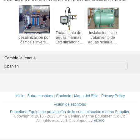
iones de
Planta de
Tratamiento de
Instalaciones de
Separad
zación de
desalinización por
aguas marinas
tratamiento de
agu
de mar
ósmosis inversa
Esterilizador de
aguas residuales
oleagi
del agua de mar
iones de plata
marinas
marinas 
Instalaciones de
pp
compactación de
Cambie la lengua
basura
Spanish
Inicio
|
Sobre nosotros
|
Contacto
|
Mapa del Sitio
|
Privacy Policy
Visión de escritorio
Porcelana Equipo de prevención de la contaminación marina Supplier.
Copyright © 2016 - 2026 China Century Marine Equipment Co Ltd.
All rights reserved. Developed by
ECER