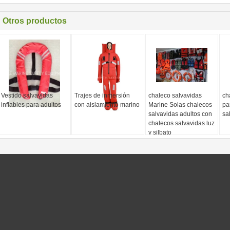
Otros productos
Vestido salvavidas
Trajes de inmersión
chaleco salvavidas
ch
inflables para adultos
con aislamiento marino
Marine Solas chalecos
pa
salvavidas adultos con
sa
chalecos salvavidas luz
y silbato