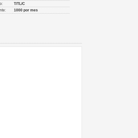
o:
T/TL/C
nte:
1000 por mes