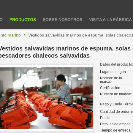
IO
PRODUCTOS
SOBRE NOSOTROS
VISITA A LA FÁBRICA
nto marino
Vestidos salvavidas marinos de espuma, solas chaleco
Vestidos salvavidas marinos de espuma, solas 
pescadores chalecos salvavidas
Datos del producto
Lugar de origen:
Nombre de la
marca:
Certificación:
Número de modelo:
Pago y Envío Térmi
Cantidad de orden 
Precio:
Detalles de empaqu
Tiempo de entrega: