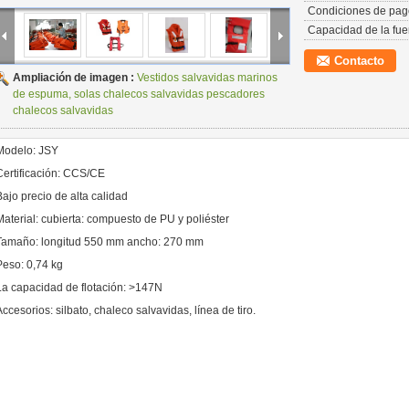
Condiciones de pag
Capacidad de la fue
Contacto
Ampliación de imagen :
Vestidos salvavidas marinos
de espuma, solas chalecos salvavidas pescadores
chalecos salvavidas
Modelo: JSY
Certificación: CCS/CE
Bajo precio de alta calidad
Material: cubierta: compuesto de PU y poliéster
Tamaño: longitud 550 mm ancho: 270 mm
Peso: 0,74 kg
La capacidad de flotación: >147N
Accesorios: silbato, chaleco salvavidas, línea de tiro.