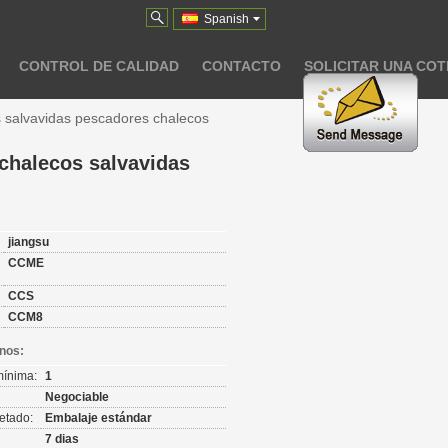
Spanish
CONTROL DE CALIDAD
CONTACTO
SOLICITAR UNA COT
s salvavidas pescadores chalecos
chalecos salvavidas
:
jiangsu
CCME
CCS
CCM8
nos:
mínima:
1
Negociable
etado:
Embalaje estándar
7 dias