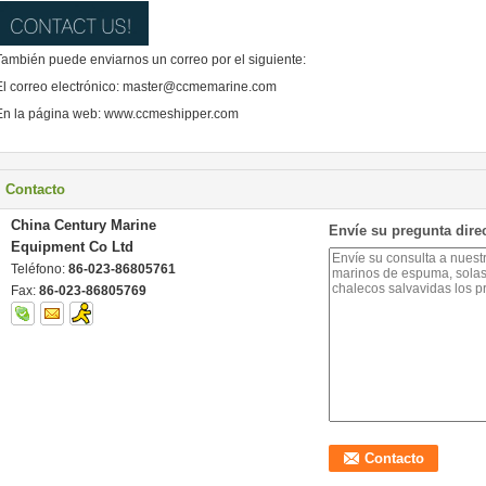
También puede enviarnos un correo por el siguiente:
El correo electrónico: master@ccmemarine.com
En la página web: www.ccmeshipper.com
Contacto
China Century Marine
Envíe su pregunta dire
Equipment Co Ltd
Teléfono:
86-023-86805761
Fax:
86-023-86805769