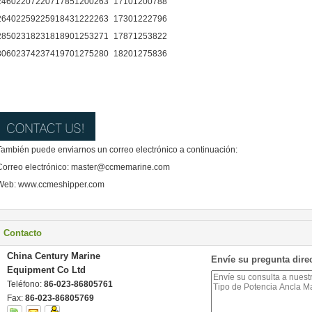
2460
2207
2207
1785
1200
263
1710
1200
788
2640
2259
2259
1843
1222
263
1730
1222
796
2850
2318
2318
1890
1253
271
1787
1253
822
3060
2374
2374
1970
1275
280
1820
1275
836
También puede enviarnos un correo electrónico a continuación:
Correo electrónico: master@ccmemarine.com
Web: www.ccmeshipper.com
Contacto
China Century Marine
Envíe su pregunta dire
Equipment Co Ltd
Teléfono:
86-023-86805761
Fax:
86-023-86805769