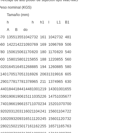
4 Anclaje de alto poder de sujeción tipo Wac-Mk5
Peso nominal (KGS)
Tamaño (mm)
h
h
h1
l
L1
B1
A
B
do
570
1355
1355
1042
732
161
1042
732
481
660
1422
1422
1093
769
169
1096
769
506
780
1506
1506
1170
820
180
1170
820
540
900
1580
1580
1215
855
188
1220
855
560
1020
1645
1645
1268
885
194
1260
885
580
1140
1705
1705
1316
926
2063
1319
916
605
1290
1778
1778
1378
965
211
1374
965
630
1440
1844
1844
1448
1001
219
1430
1001
655
1590
1906
1906
1511
1035
226
1475
1035
677
1740
1966
1966
1571
1070
234
1520
1070
700
1920
2031
2031
1602
1104
241
1560
1104
722
2100
2093
2093
1651
1120
245
1560
1120
732
2280
2150
2150
1716
1162
255
1657
1165
763