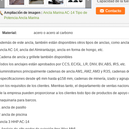
Capacidad de la fue
Contacto
Ampliación de imagen :
Ancla Marina AC-14 Tipo de
Potencia Ancla Marina
Material:
acero o acero al carbono
Además de este ancla, también están disponibles otros tipos de anclas, como ancla 
ancla AC-14, ancla del Almirantazgo, ancla en forma de hongo, etc.
Cadena de ancla y grillete también disponibles
Todos los anclajes están aprobados por CCS, EC/GL, LR, DNV, BV, ABS, IRS, etc.
Suministramos principalmente cadenas de ancla AM1, AM2, AM3 y R3S, cadenas de
especificaciones desde φ6 mm hasta φ158 mm, cadenas de minería, izado y agrup
con los requisitos de los clientes. Mientras tanto, el departamento de ventas nacio
de la empresa pueden proporcionar a los clientes todo tipo de productos de apoyo 
maquinaria para barcos.
1 ancla de pasillo
2 ancla de piscina
Ancla 3 HHP AC-14