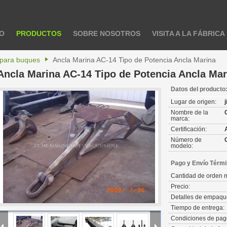
IO
PRODUCTOS
SOBRE NOSOTROS
VISITA A LA FÁBRICA
 para buques
Ancla Marina AC-14 Tipo de Potencia Ancla Marina
Ancla Marina AC-14 Tipo de Potencia Ancla Mar
Datos del producto
Lugar de origen:
Nombre de la
marca:
Certificación:
Número de
modelo:
Pago y Envío Térmi
Cantidad de orden 
Precio:
Detalles de empaqu
Tiempo de entrega:
Condiciones de pag