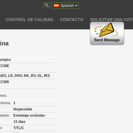
Spanish
CONTROL DE CALIDAD
CONTACTO
SOLICITAR UNA COT
ina
:
jiangsu
CCME
ABS, LR, DNV, NK, BV, GL, IRS
CCM9
nos:
mínima:
1
Negociable
etado:
Embalaje estándar
15 dias
o:
T/TL/C