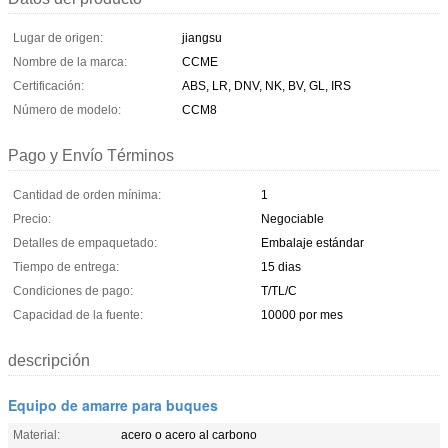
Lugar de origen:
jiangsu
Nombre de la marca:
CCME
Certificación:
ABS, LR, DNV, NK, BV, GL, IRS
Número de modelo:
CCM8
Pago y Envío Términos
Cantidad de orden mínima:
1
Precio:
Negociable
Detalles de empaquetado:
Embalaje estándar
Tiempo de entrega:
15 dias
Condiciones de pago:
T/TL/C
Capacidad de la fuente:
10000 por mes
descripción
Equipo de amarre para buques
Material:
acero o acero al carbono