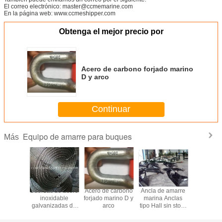
El correo electrónico: master@ccmemarine.com
En la página web: www.ccmeshipper.com
Obtenga el mejor precio por
Acero de carbono forjado marino
D y arco
Continuar
Equipo de amarre para buques
Más
flotantes
Cuerdas de acero
Acero de carbono
Ancla de amarre
Cubo de 
e llenos
inoxidable
forjado marino D y
marina Anclas
flotant
uma de
galvanizadas de
arco
tipo Hall sin stock
Plataf
retano
acero
de Japón marino
flotante
 Fender
galvanizado en
botes y j