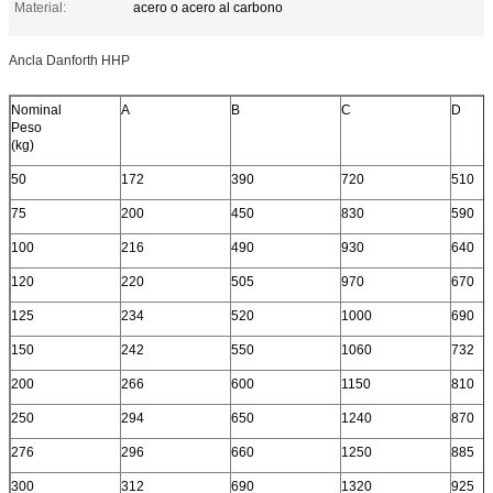
Material:
acero o acero al carbono
Ancla Danforth HHP
Nominal
A
B
C
D
Peso
(kg)
50
172
390
720
510
75
200
450
830
590
100
216
490
930
640
120
220
505
970
670
125
234
520
1000
690
150
242
550
1060
732
200
266
600
1150
810
250
294
650
1240
870
276
296
660
1250
885
300
312
690
1320
925