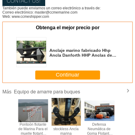
También puede enviarnos un correo electrónico a través de:
Correo electrónico: master@ccmemarine.com
Web: www.ccmeshipper.com
Obtenga el mejor precio por
Anclaje marino fabricado Hhp
Ancla Danforth HHP Anclas de
amarre
Continuar
Equipo de amarre para buques
Más
e marina
Pontoón flotante
Ancla marina tipo
Defensa
Cubo de 
versal de
de Marina Para el
stockless Ancla
Neumática de
flotant
 balsa de
muelle flotante
marina
Goma Flotante
Plataf