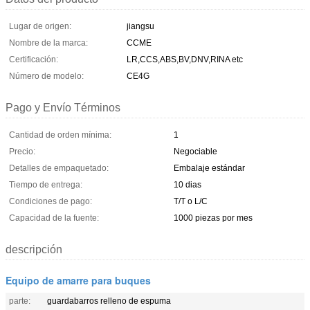
Lugar de origen:
jiangsu
Nombre de la marca:
CCME
Certificación:
LR,CCS,ABS,BV,DNV,RINA etc
Número de modelo:
CE4G
Pago y Envío Términos
Cantidad de orden mínima:
1
Precio:
Negociable
Detalles de empaquetado:
Embalaje estándar
Tiempo de entrega:
10 dias
Condiciones de pago:
T/T o L/C
Capacidad de la fuente:
1000 piezas por mes
descripción
Equipo de amarre para buques
parte:
guardabarros relleno de espuma