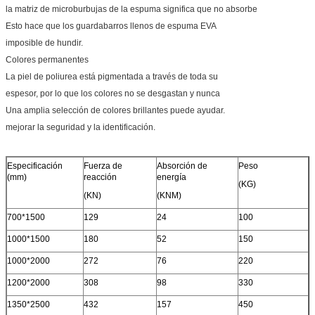
la matriz de microburbujas de la espuma significa que no absorbe
Esto hace que los guardabarros llenos de espuma EVA
imposible de hundir.
Colores permanentes
La piel de poliurea está pigmentada a través de toda su
espesor, por lo que los colores no se desgastan y nunca
Una amplia selección de colores brillantes puede ayudar.
mejorar la seguridad y la identificación.
Especificación
Fuerza de
Absorción de
Peso
(mm)
reacción
energía
(KG)
(KN)
(KNM)
700*1500
129
24
100
1000*1500
180
52
150
1000*2000
272
76
220
1200*2000
308
98
330
1350*2500
432
157
450