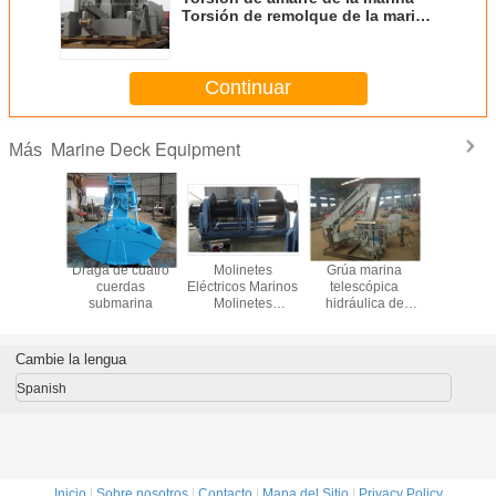
Torsión de remolque de la marina
Torsión de anclaje de la marina
Continuar
Marine Deck Equipment
Más
de amarre
Draga de cuatro
Molinetes
Grúa marina
Molinet
marina
cuerdas
Eléctricos Marinos
telescópica
ancla ma
ón de
submarina
Molinetes
hidráulica de
e de la
Hidráulicos
pluma articulada
orsión de
Molinetes de
para cubierta de
e de la
Ancla
barco
Cambie la lengua
ina
Spanish
Inicio
|
Sobre nosotros
|
Contacto
|
Mapa del Sitio
|
Privacy Policy