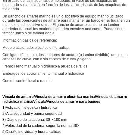
En el caso de las máquinas de moldeado, el valor de las máquinas de
moldeado se calculará en función de las características de las máquinas de
moldeado.
Un gancho de amarre marino es un dispositivo de equipo marino utilizado
durante las operaciones de amarre para mantener un barco en su lugar en un
muelle o un dispositivo similar.El gancho de amarre contiene un tambor
alrededor del cual los marineros pueden envolver una cuerdaPuede ser de
tambor único o de tambor doble.
Información básica de referencia:
Modelo accionado: eléctrico o hidráulico
Configuración: uno o dos tambores de amarre (o tambor dividido), uno o dos
cabezas de curva, con o sin cabeza de curva y cigano.
Freno: Freno manual o hidráulico a prueba de fallos
Embrague: de accionamiento manual o hidráulico
Control: control local o remoto
Víncula de amarre/Víncula de amarre eléctrica marina/Víncula de amarre
hidráulica marina/Víncula/Víncula de amarre para buques
1)Activación: eléctrica / hidráulica
2) Alta seguridad y buena seguridad
3) Diámetro de la cadena: 30 ~ 100 mm
4)Velocidad de la cadena: según la norma ISO
5)Diseño individual y buena calidad.