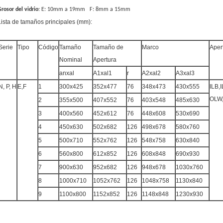
rosor del vidrio
: E: 10mm a 19mm F: 8mm a 15mm
Lista de tamaños principales (mm):
Serie
Tipo
Código
Tamaño
Tamaño de
Marco
Aper
Nominal
Apertura
anxal
A1xal1
r
A2xal2
A3xal3
N, P, H
E,F
1
300x425
352x477
76
348x473
430x555
ILB,
OLW
2
355x500
407x552
76
403x548
485x630
3
400x560
452x612
76
448x608
530x690
4
450x630
502x682
126
498x678
580x760
5
500x710
552x762
126
548x758
630x840
6
560x800
612x852
126
608x848
690x930
7
900x630
952x682
126
948x678
1030x760
8
1000x710
1052x762
126
1048x758
1130x840
9
1100x800
1152x852
126
1148x848
1230x930