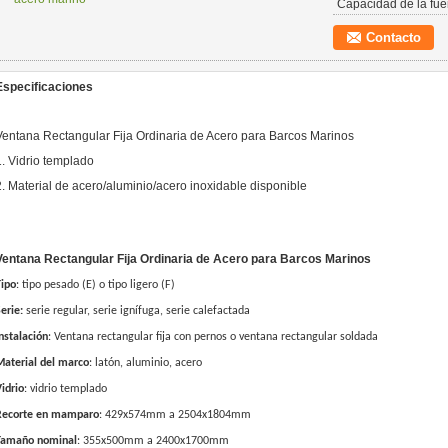
Capacidad de la fue
Contacto
Especificaciones
Ventana Rectangular Fija Ordinaria de Acero para Barcos Marinos
1. Vidrio templado
2. Material de acero/aluminio/acero inoxidable disponible
Ventana Rectangular Fija Ordinaria de Acero para Barcos Marinos
Tipo
: tipo pesado (E) o tipo ligero (F)
erie:
serie regular, serie ignífuga, serie calefactada
nstalación
: Ventana rectangular fija con pernos o ventana rectangular soldada
Material del marco
: latón, aluminio, acero
idrio
: vidrio templado
Recorte en mamparo
: 429x574mm a 2504x1804mm
Tamaño nominal
: 355x500mm a 2400x1700mm