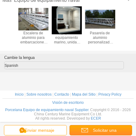
Más
 Marina
Escalera de
Equipo de
Pasarela de
Puerta co
 Ventana
aluminio para
equipamiento
aluminio
marina hid
Estanca
embarcaciones
marino, unidad
personalizada
estanc
 Marina
Pasarela marina
sanitaria, unidad
para barcos
idrio
Escalera marina
húmeda
Cambie la lengua
Spanish
Inicio
|
Sobre nosotros
|
Contacto
|
Mapa del Sitio
|
Privacy Policy
Visión de escritorio
Porcelana Equipo de equipamiento naval Supplier.
Copyright © 2016 - 2026
China Century Marine Equipment Co Ltd.
All rights reserved. Developed by
ECER
Enviar mensaje
Solicitar una