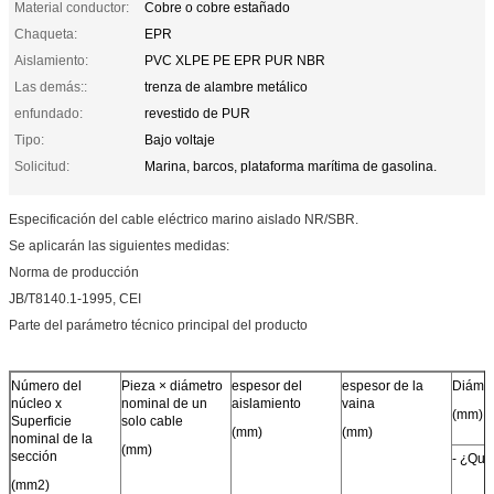
Material conductor:
Cobre o cobre estañado
Chaqueta:
EPR
Aislamiento:
PVC XLPE PE EPR PUR NBR
Las demás::
trenza de alambre metálico
enfundado:
revestido de PUR
Tipo:
Bajo voltaje
Solicitud:
Marina, barcos, plataforma marítima de gasolina.
Especificación del cable eléctrico marino aislado NR/SBR.
Se aplicarán las siguientes medidas:
Norma de producción
JB/T8140.1-1995, CEI
Parte del parámetro técnico principal del producto
Número del
Pieza × diámetro
espesor del
espesor de la
Diámet
núcleo x
nominal de un
aislamiento
vaina
(mm)
Superficie
solo cable
(mm)
(mm)
nominal de la
(mm)
sección
- ¿Qué
(mm2)