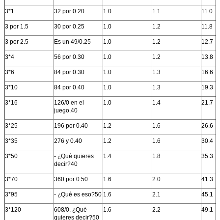
3*1
32 por 0.20
1.0
1.1
11.0
3 por 1.5
30 por 0.25
1.0
1.2
11.8
3 por 2.5
Es un 49/0.25
1.0
1.2
12.7
3*4
56 por 0.30
1.0
1.2
13.8
3*6
84 por 0.30
1.0
1.3
16.6
3*10
84 por 0.40
1.0
1.3
19.3
3*16
126/0 en el
1.0
1.4
21.7
juego.40
3*25
196 por 0.40
1.2
1.6
26.6
3*35
276 y 0.40
1.2
1.6
30.4
3*50
- ¿Qué quieres
1.4
1.8
35.3
decir?40
3*70
360 por 0.50
1.6
2.0
41.3
3*95
- ¿Qué es eso?50
1.6
2.1
45.1
3*120
608/0. ¿Qué
1.6
2.2
49.1
quieres decir?50