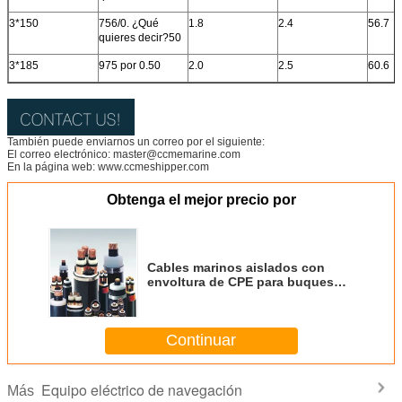
3*150
756/0. ¿Qué
1.8
2.4
56.7
quieres decir?50
3*185
975 por 0.50
2.0
2.5
60.6
También puede enviarnos un correo por el siguiente:
El correo electrónico: master@ccmemarine.com
En la página web: www.ccmeshipper.com
Obtenga el mejor precio por
Cables marinos aislados con
envoltura de CPE para buques
EPR
Continuar
Equipo eléctrico de navegación
Más