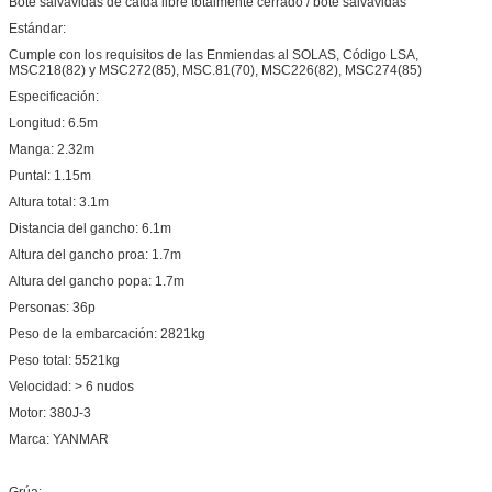
Bote salvavidas de caída libre totalmente cerrado / bote salvavidas
Estándar:
Cumple con los requisitos de las Enmiendas al SOLAS, Código LSA,
MSC218(82) y MSC272(85), MSC.81(70), MSC226(82), MSC274(85)
Especificación:
Longitud: 6.5m
Manga: 2.32m
Puntal: 1.15m
Altura total: 3.1m
Distancia del gancho: 6.1m
Altura del gancho proa: 1.7m
Altura del gancho popa: 1.7m
Personas: 36p
Peso de la embarcación: 2821kg
Peso total: 5521kg
Velocidad: > 6 nudos
Motor: 380J-3
Marca: YANMAR
Grúa: