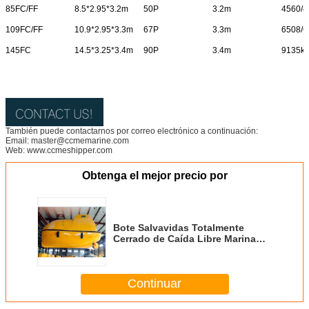
85FC/FF
8.5*2.95*3.2m
50P
3.2m
4560/4
109FC/FF
10.9*2.95*3.3m
67P
3.3m
6508/6
145FC
14.5*3.25*3.4m
90P
3.4m
9135k
También puede contactarnos por correo electrónico a continuación:
Email: master@ccmemarine.com
Web: www.ccmeshipper.com
Obtenga el mejor precio por
Bote Salvavidas Totalmente
Cerrado de Caída Libre Marina
Bote Salvavidas Marina
Continuar