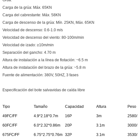
Carga de la grúa: Máx. 65KN
Carga del cabrestante: Máx. 58KN
Carga de descenso de la grúa: Mín. 25KN, Máx. 65KN
Velocidad de descenso: 0.6-1.0 m/s
Velocidad de descenso del viento: 80-100m/min
Velocidad de izado: ≥10m/min
Separación del gancho: 4.70 m
Altura de instalación a la línea de flotación: ~6.5 m
Altura de instalación del brazo de la grúa: ~5.8 m
Fuente de alimentación: 380V, 50HZ, 3 fases
Especificación del bote salvavidas de caída libre
Tipo
Tamaño
Capacidad
Altura
Peso
49FC/FF
4.9*2.18*0.7m
16P
3m
2580/2
60FC/FF
6.0*2.32*0.86m
20P
3.1m
3000/3
675FC/FF
6.75*2.75*0.76m
32P
3.1m
3530/3