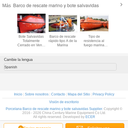
Barco de rescate marino y bote salvavidas
Más
 rescate
Bote Salvavidas
Barco de rescate
Tipo de
Barco sal
 Barco
Totalmente
rápido tipo A de la
resistencia al
de ma
das para
Cerrado en Venta
Marina
fuego marina
totalm
alvavidas
Barcos de Vida
Botes salvavidas
cerra
Marina
totalmente
cerrados
Cambie la lengua
Spanish
Inicio
|
Sobre nosotros
|
Contacto
|
Mapa del Sitio
|
Privacy Policy
Visión de escritorio
Porcelana Barco de rescate marino y bote salvavidas Supplier.
Copyright ©
2016 - 2026 China Century Marine Equipment Co Ltd.
All rights reserved. Developed by
ECER