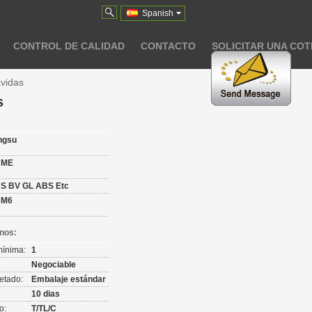
Spanish
CONTROL DE CALIDAD
CONTACTO
SOLICITAR UNA COT
vidas
s
:
angsu
CME
S BV GL ABS Etc
CM6
nos:
mínima:
1
Negociable
etado:
Embalaje estándar
10 dias
o:
T/TL/C