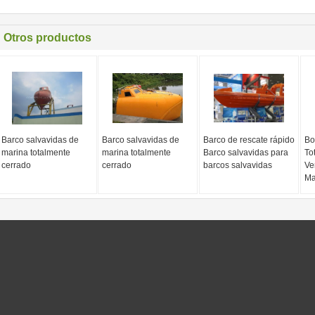
Otros productos
Barco salvavidas de
Barco salvavidas de
Barco de rescate rápido
Bo
marina totalmente
marina totalmente
Barco salvavidas para
To
cerrado
cerrado
barcos salvavidas
Ve
Ma