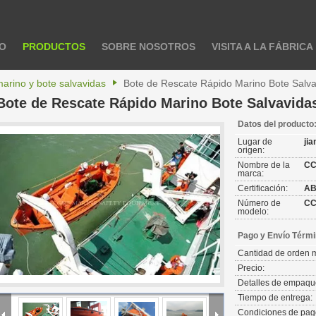
IO
PRODUCTOS
SOBRE NOSOTROS
VISITA A LA FÁBRICA
arino y bote salvavidas
Bote de Rescate Rápido Marino Bote Salva
Bote de Rescate Rápido Marino Bote Salvavida
Datos del producto
Lugar de
ji
origen:
Nombre de la
C
marca:
Certificación:
AB
Número de
C
modelo:
Pago y Envío Térmi
Cantidad de orden 
Precio:
Detalles de empaqu
Tiempo de entrega:
Condiciones de pag