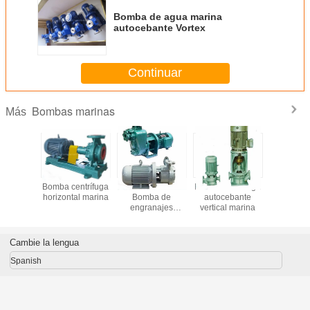
Bomba de agua marina
autocebante Vortex
Continuar
Bombas marinas
Más
de agua
Bomba centrífuga
Bomba marina
Bomba centrífuga
Bomba d
ra marina
horizontal marina
Bomba de
autocebante
mari
e mezcla
engranajes
vertical marina
autoce
a Bomba
bidireccionales
Vort
a Bomba
Bomba de
ífuga
engranajes
Cambie la lengua
eléctricos
Spanish