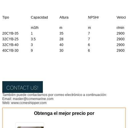
Tipo
Capacidad
Altura
NPSHr
Veloci
m3/h
m
m
r/min
20CYB-35
1
35
7
2900
32CYB-25
3.5
28
7
2900
32CYB-40
3
40
6
2900
40CYB-30
9
30
6
2900
También puede contactarnos por correo electrónico a continuación:
Email: master@ccmemarine.com
Web: www.ccmeshipper.com
Obtenga el mejor precio por