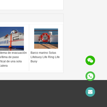
stema de evacuación
Barco marino Solas
rítima de paso
Lifebuoy Life Ring Life
rtical de una sola
Buoy
calera