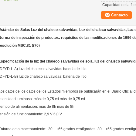
Capacidad de la fue
Contacto
Estándar de Solas Luz del chaleco salvavidas, Luz del chaleco salvavidas, Luz 
Norma de inspección de productos: requisitos de las modificaciones de 1996 d
resolución MSC.81 ((70)
Especificación de la luz del chaleco salvavidas de sola, luz del chaleco salvavid
(DFYD-L-A) luz del chaleco salvavidas:batería de litio
(DFYD-L-B) luz de chaleco salvavidas: batería de litio
Los datos de los datos de los Estados miembros se publicarán en el Diario Oficial 
Intensidad luminosa: más de 0,75 cd más de 0,75 cd
tiempo de alimentación: más de 8h más de 8h
tensión de funcionamiento: 2,9 V 6,0 V
Entorno de almacenamiento: -30... +65 grados centígrados -30... +65 grados centí