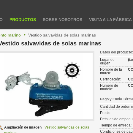
IO
PRODUCTOS
SOBRE NOSOTROS
VISITA A LA FÁBRICA
nto marino
Vestido salvavidas de solas marinas
Vestido salvavidas de solas marinas
Datos del producto
Lugar de
ji
origen:
Nombre de la
C
marca:
Certificación:
CC
Número de
C
modelo:
Pago y Envío Térmi
Cantidad de orden 
Precio:
Detalles de empaqu
Tiempo de entrega:
Ampliación de imagen :
Vestido salvavidas de solas
Condiciones de pag
marinas