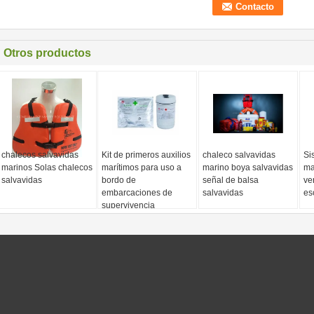
Otros productos
chalecos salvavidas
Kit de primeros auxilios
chaleco salvavidas
Si
marinos Solas chalecos
marítimos para uso a
marino boya salvavidas
ma
salvavidas
bordo de
señal de balsa
ve
embarcaciones de
salvavidas
es
supervivencia