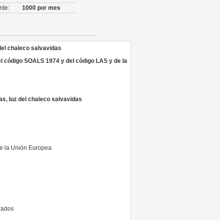
nte:
1000 por mes
del chaleco salvavidas
el código SOALS 1974 y del código LAS y de la
as, luz del chaleco salvavidas
de la Unión Europea.
grados