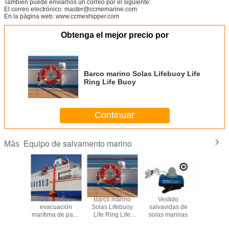
También puede enviarnos un correo por el siguiente:
El correo electrónico: master@ccmemarine.com
En la página web: www.ccmeshipper.com
Obtenga el mejor precio por
Barco marino Solas Lifebuoy Life
Ring Life Buoy
Continuar
Equipo de salvamento marino
Más
leco
Sistema de
Barco marino
Vestido
chale
as marino
evacuación
Solas Lifebuoy
salvavidas de
salvav
lvavidas
marítima de paso
Life Ring Life
solas marinas
marinos 
e balsa
vertical de una
Buoy
chale