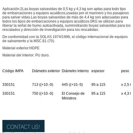
Aplicación:2Las boyas salvavidas de 0,5 kg y 4,3 kg son aptas para todo tipo
de embarcaciones y equipos acuáticos,usadas por el marinero y los pasajeros
para salvar vidas.Las boyas salvavidas de más de 4,4 kg son adecuadas para
todos los tipos de embarcaciones y equipos acuáticos.0KG se utilizan para
liberar la señal de humo autoactivada, suministrando boyas salvavidas para los
rescatados y dirección de investigación para los rescatistas.
De conformidad con la SOLAS 1974/1996, el código internacional de equipos
de salvamento y la MSC.81 (70).
Material exterior:HDPE
Material del interior: PU duro.
Código IMPA
Diámetro exterior
Diámetro interno
espesor
peso
330151
713 ((+10.-0)
445 ((+10.-5)
95 a 115
≥ 2,5 k
330151
750 ((+10.-0)
El Consejo de
95 a 115
≥ 4,3 k
Ministros