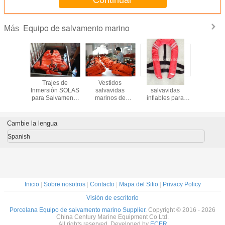
Continuar
Equipo de salvamento marino
Más
lvavidas
Trajes de
Vestidos
Vestido
Escal
o Cuna
Inmersión SOLAS
salvavidas
salvavidas
Desliz
lvavidas
para Salvamento
marinos de
inflables para
Persona
na
Marítimo
espuma, solas
adultos
para Sist
chalecos
Evacuac
salvavidas
Desal
Cambie la lengua
pescadores
chalecos
Spanish
salvavidas
Inicio
|
Sobre nosotros
|
Contacto
|
Mapa del Sitio
|
Privacy Policy
Visión de escritorio
Porcelana Equipo de salvamento marino Supplier.
Copyright © 2016 - 2026
China Century Marine Equipment Co Ltd.
All rights reserved. Developed by
ECER