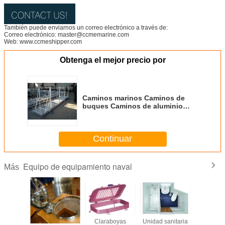
También puede enviarnos un correo electrónico a través de:
Correo electrónico: master@ccmemarine.com
Web: www.ccmeshipper.com
Obtenga el mejor precio por
Caminos marinos Caminos de
buques Caminos de aluminio
Barcas Caminos de escaleras
Continuar
Equipo de equipamiento naval
Más
tana
Escotillas
Claraboyas
Unidad sanitaria
Caminos 