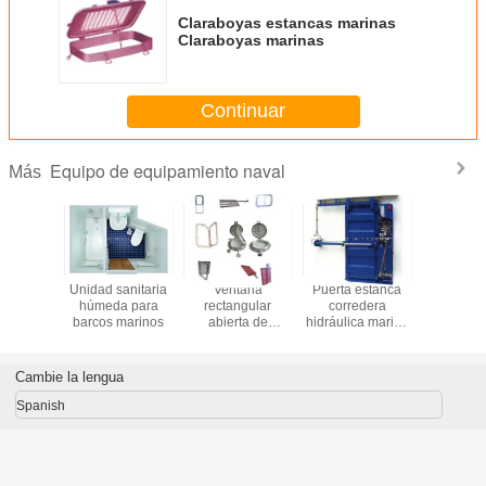
Claraboyas estancas marinas
Claraboyas marinas
Continuar
Equipo de equipamiento naval
Más
boyas
Unidad sanitaria
Ventana
Puerta estanca
Vent
 marinas
húmeda para
rectangular
corredera
imperm
boyas
barcos marinos
abierta de
hidráulica marina
marina V
inas
aluminio marino
Puerta de acero
rectangular
con luz de espera
marina
acero 
embarca
Cambie la lengua
mari
Spanish