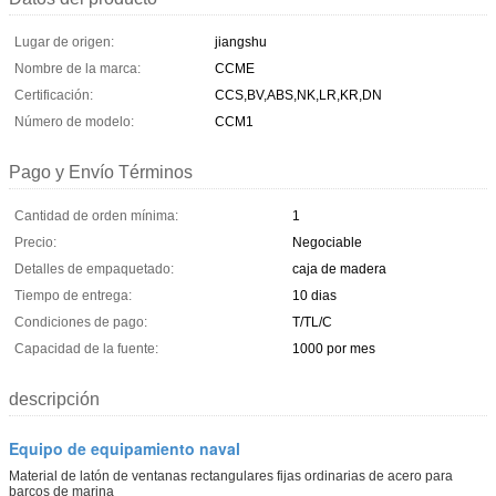
Lugar de origen:
jiangshu
Nombre de la marca:
CCME
Certificación:
CCS,BV,ABS,NK,LR,KR,DN
Número de modelo:
CCM1
Pago y Envío Términos
Cantidad de orden mínima:
1
Precio:
Negociable
Detalles de empaquetado:
caja de madera
Tiempo de entrega:
10 dias
Condiciones de pago:
T/TL/C
Capacidad de la fuente:
1000 por mes
descripción
Equipo de equipamiento naval
Material de latón de ventanas rectangulares fijas ordinarias de acero para
barcos de marina