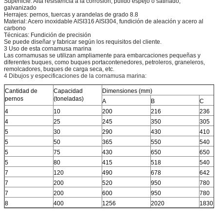
Superficie: Alta resistencia a la corrosión, pulido espejo o satinado,
galvanizado
Herrajes: pernos, tuercas y arandelas de grado 8.8
Material: Acero inoxidable AISI316 AISI304, fundición de aleación y acero al
carbono
Técnicas: Fundición de precisión
Se puede diseñar y fabricar según los requisitos del cliente.
3 Uso de esta cornamusa marina
Las cornamusas se utilizan ampliamente para embarcaciones pequeñas y
diferentes buques, como buques portacontenedores, petroleros, graneleros,
remolcadores, buques de carga seca, etc.
4 Dibujos y especificaciones de la cornamusa marina:
Cantidad de
Capacidad
Dimensiones (mm)
pernos
(toneladas)
A
B
C
4
10
200
216
236
4
25
245
350
305
5
30
290
430
410
5
50
365
550
540
5
75
430
650
650
5
80
415
518
540
7
120
490
678
642
7
200
520
950
780
7
200
600
950
780
8
400
1256
2020
1830