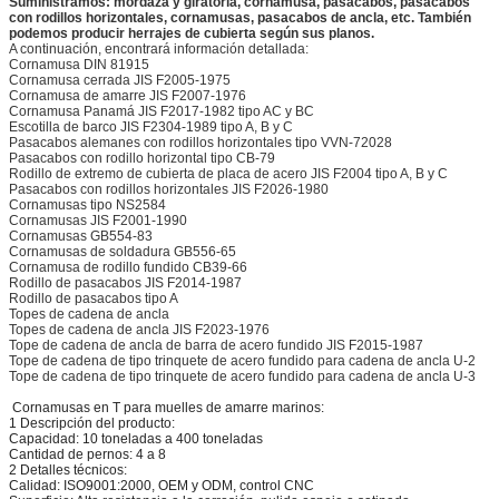
Suministramos: mordaza y giratoria, cornamusa, pasacabos, pasacabos
con rodillos horizontales, cornamusas, pasacabos de ancla, etc. También
podemos producir herrajes de cubierta según sus planos.
A continuación, encontrará información detallada:
Cornamusa DIN 81915
Cornamusa cerrada JIS F2005-1975
Cornamusa de amarre JIS F2007-1976
Cornamusa Panamá JIS F2017-1982 tipo AC y BC
Escotilla de barco JIS F2304-1989 tipo A, B y C
Pasacabos alemanes con rodillos horizontales tipo VVN-72028
Pasacabos con rodillo horizontal tipo CB-79
Rodillo de extremo de cubierta de placa de acero JIS F2004 tipo A, B y C
Pasacabos con rodillos horizontales JIS F2026-1980
Cornamusas tipo NS2584
Cornamusas JIS F2001-1990
Cornamusas GB554-83
Cornamusas de soldadura GB556-65
Cornamusa de rodillo fundido CB39-66
Rodillo de pasacabos JIS F2014-1987
Rodillo de pasacabos tipo A
Topes de cadena de ancla
Topes de cadena de ancla JIS F2023-1976
Tope de cadena de ancla de barra de acero fundido JIS F2015-1987
Tope de cadena de tipo trinquete de acero fundido para cadena de ancla U-2
Tope de cadena de tipo trinquete de acero fundido para cadena de ancla U-3
Cornamusas en T para muelles de amarre marinos:
1 Descripción del producto:
Capacidad: 10 toneladas a 400 toneladas
Cantidad de pernos: 4 a 8
2 Detalles técnicos:
Calidad: ISO9001:2000, OEM y ODM, control CNC