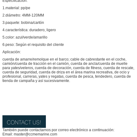
Especificación:
1.material: pp/pe
2.diámetro: 4MM-120MM
3.paquete: bobina/cartón
4.característica: duradero, ligero
5.color: azul/verde/amarillo
6.peso: Según el requisito del cliente
Aplicación:
cuerda de amarre/remolque en el barco; cable de cabrestante en el coche,
camión/cuerda de tracción en el camión, cuerda de ancla/cuerda de muelle
para yates/veleros, cuerda de decoración, cuerda de fitness, cuerda de rescate,
cuerda de seguridad, cuerda de driza en el área marina recreativa, de ocio y
profesional, carreras, yates y regatas, cuerda de pesca, tendedero, cuerda de
tienda de campaña y así sucesivamente.
También puede contactarnos por correo electrónico a continuación:
Email: master@ccmemarine.com