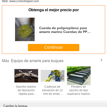
Web: www.ccmeshipper.com
Obtenga el mejor precio por
Cuerda de polipropileno para
amarre marino Cuerdas de PP
marino
Continuar
Equipo de amarre para buques
Más
s de tipo
Gancho marino
Cadenas de
Fenders de
Cubo de 
a de tee
de liberación
elevación de 12
caucho de tipo
flotant
e marino
rápida para
mm de enlace
superarco marino
Plataf
rno de
pescante de bote
corto G80 de
flotante
laje
de rescate
trabajo pesado
botes y j
Cambie la lengua