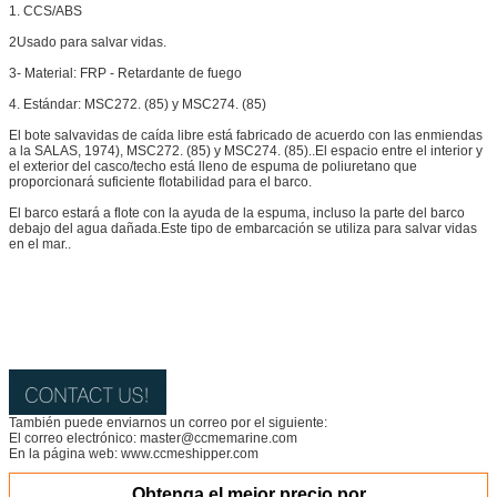
1. CCS/ABS
2Usado para salvar vidas.
3- Material: FRP - Retardante de fuego
4. Estándar: MSC272. (85) y MSC274. (85)
El bote salvavidas de caída libre está fabricado de acuerdo con las enmiendas
a la SALAS, 1974), MSC272. (85) y MSC274. (85)..El espacio entre el interior y
el exterior del casco/techo está lleno de espuma de poliuretano que
proporcionará suficiente flotabilidad para el barco.
El barco estará a flote con la ayuda de la espuma, incluso la parte del barco
debajo del agua dañada.Este tipo de embarcación se utiliza para salvar vidas
en el mar..
También puede enviarnos un correo por el siguiente:
El correo electrónico: master@ccmemarine.com
En la página web: www.ccmeshipper.com
Obtenga el mejor precio por