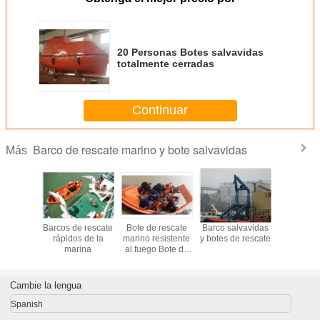
20 Personas Botes salvavidas
totalmente cerradas
Continuar
Barco de rescate marino y bote salvavidas
Más
rsonas
Barcos de rescate
Bote de rescate
Barco salvavidas
Bote de r
lvavidas
rápidos de la
marino resistente
y botes de rescate
salvav
mente
marina
al fuego Bote de
totalm
adas
rescate rápido
cerrado B
rescate 
Cambie la lengua
Spanish