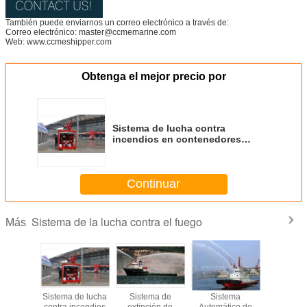
También puede enviarnos un correo electrónico a través de:
Correo electrónico: master@ccmemarine.com
Web: www.ccmeshipper.com
Obtenga el mejor precio por
Sistema de lucha contra
incendios en contenedores
marinos fi-fi system
Continuar
Sistema de la lucha contra el fuego
Más
res de
Sistema de lucha
Sistema de
Sistema
Sistema d
contra
contra incendios
extinción de
Automático de
contra in